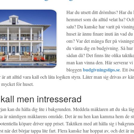
Har du utsett ditt drömhus? Har du h
hemmet som du alltid velat ha? Och n
salu? Du kanske har varit på visning
huset är ännu finare inuti än vad d
om? Var det många fler på visningen
du vänta dig en budgivning. Så hu
sådan då? Det finns lite olika taktik
man kan vinna den. Här serverar vi
budgivningstips.se
bloggen
. Ett ö
är att alltid vara kall och låta logiken styra. Låter man sig drivas av kä
r mycket för huset.
 kall men intresserad
örjan kan du hålla dig lite i bakgrunden. Meddela mäklaren att du ska läg
a är nämligen mäklarens område. Det är nu hen kan kamma hem de st
otentiella köpare driver upp priset. Taktiken med att hålla sig i bakgrund
t när det börjar tappa lite fart. Flera kanske har hoppat av, och det är in