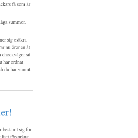
ackars få som är
 låga summor.
nner sig osäkra
drar nu öronen åt
a chockvågor så
u har ordnat
ch du har vunnit
ter!
r bestämt sig för
t litet försprång