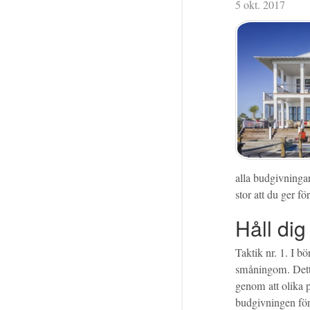
5 okt. 2017
alla budgivningar 
stor att du ger fö
Håll dig
Taktik nr. 1. I b
småningom. Dett
genom att olika p
budgivningen förs