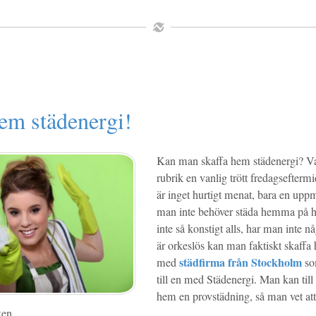
em städenergi!
Kan man skaffa hem städenergi? Vad
rubrik en vanlig trött fredagsefter
är inget hurtigt menat, bara en upp
man inte behöver städa hemma på h
inte så konstigt alls, har man inte n
är orkeslös kan man faktiskt skaffa 
städfirma från Stockholm
med
so
till en med Städenergi. Man kan til
hem en provstädning, så man vet at
ken.