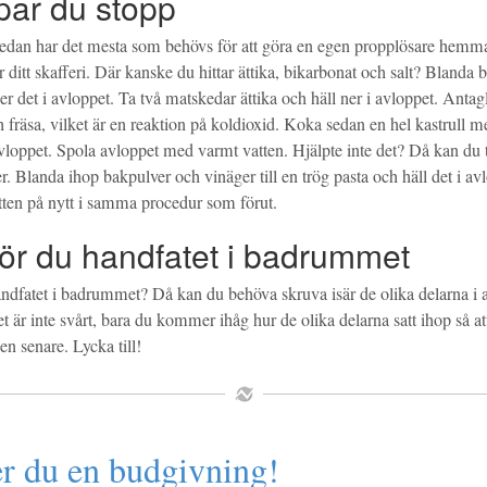
par du stopp
 redan har det mesta som behövs för att göra en egen propplösare hemma?
ditt skafferi. Där kanske du hittar ättika, bikarbonat och salt? Blanda
er det i avloppet. Ta två matskedar ättika och häll ner i avloppet. Ant
h fräsa, vilket är en reaktion på koldioxid. Koka sedan en hel kastrull me
avloppet. Spola avloppet med varmt vatten. Hjälpte inte det? Då kan du 
r. Blanda ihop bakpulver och vinäger till en trög pasta och häll det i av
tten på nytt i samma procedur som förut.
ör du handfatet i badrummet
andfatet i badrummet? Då kan du behöva skruva isär de olika delarna i 
t är inte svårt, bara du kommer ihåg hur de olika delarna satt ihop så at
en senare. Lycka till!
er du en budgivning!