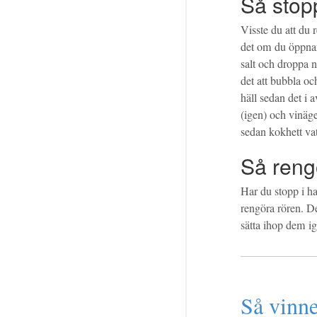
Så stop
Visste du att du
det om du öppnar 
salt och droppa n
det att bubbla oc
häll sedan det i 
(igen) och vinäge
sedan kokhett va
Så reng
Har du stopp i h
rengöra rören. De
sätta ihop dem ig
Så vinn