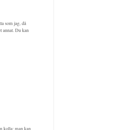
etta som jag, då
t annat. Du kan
en kolla; man kan