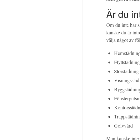
Är du i
Om du inte har så 
kanske du är int
välja något av fö
Hemstädnin
Flyttstädning
Storstädning
Visningsstäd
Byggstädnin
Fönsterputsn
Kontorsstäd
Trappstädni
Golvvård
Man kanske inte ä