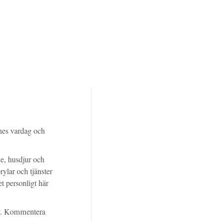
nes vardag och
de, husdjur och
ylar och tjänster
t personligt här
älv. Kommentera