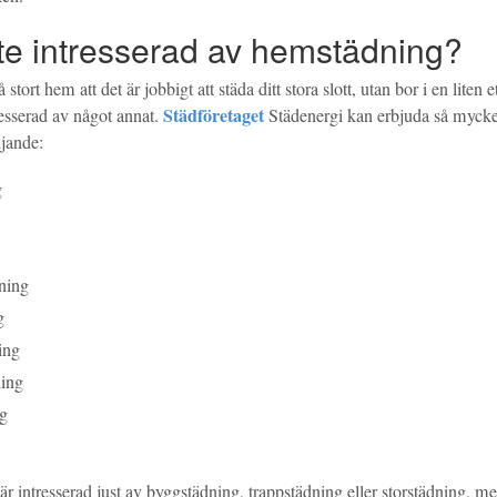
nte intresserad av hemstädning?
stort hem att det är jobbigt att städa ditt stora slott, utan bor i en liten 
Städföretaget
resserad av något annat.
Städenergi kan erbjuda så mycke
ljande:
g
ning
g
ing
ning
ng
r intresserad just av byggstädning, trappstädning eller storstädning, m