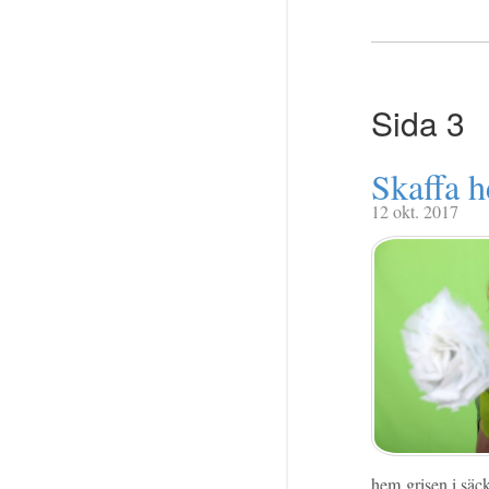
Sida 3
Skaffa h
12 okt. 2017
hem grisen i säc