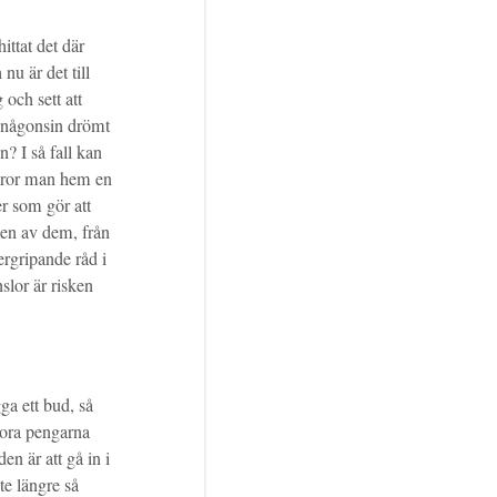
ittat det där
u är det till
 och sett att
u någonsin drömt
? I så fall kan
r ror man hem en
er som gör att
 en av dem, från
vergripande råd i
nslor är risken
ga ett bud, så
ora pengarna
en är att gå in i
te längre så