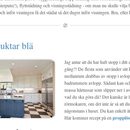
terputs(!), flyttstädning och visningsstädning - om man nu skulle vilja 
och inför visningen få det städat så det duger inför visningen. Bra, eller h
uktar blä
Jag antar att du har haft stopp i dit
gång?! De flesta som använder sit
mellanrum drabbas av stopp i avloppe
badrummets avlopp. Sådant kan oc
massa hårtussar som slipper ner i a
vad du ska göra då? Det kanske är lit
rörmokaren, om det inte är så att du
någonstans i huset. Du kan enkelt åt
propplös
Här kommer recept på en