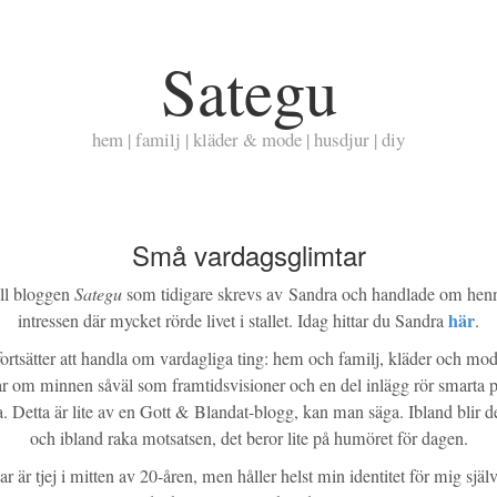
Sategu
hem | familj | kläder & mode | husdjur | diy
Små vardagsglimtar
ll bloggen
Sategu
som tidigare skrevs av Sandra och handlade om hen
här
intressen där mycket rörde livet i stallet. Idag hittar du Sandra
.
rtsätter att handla om vardagliga ting: hem och familj, kläder och mo
ar om minnen såväl som framtidsvisioner och en del inlägg rör smarta pr
a. Detta är lite av en Gott & Blandat-blogg, kan man säga. Ibland blir de
och ibland raka motsatsen, det beror lite på humöret för dagen.
r är tjej i mitten av 20-åren, men håller helst min identitet för mig sj