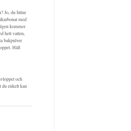
 Jo, du hittar
 bikarbonat med
agligen kommer
d hett vatten,
ta bakpulver
loppet. Häll
avloppet och
t du enkelt kan