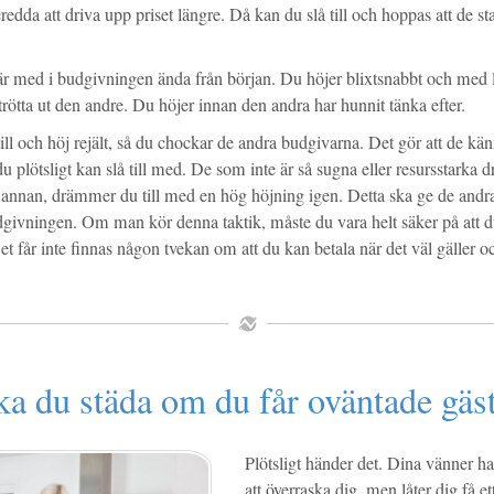
dda att driva upp priset längre. Då kan du slå till och hoppas att de st
 är med i budgivningen ända från början. Du höjer blixtsnabbt och med
t trötta ut den andre. Du höjer innan den andra har hunnit tänka efter.
 till och höj rejält, så du chockar de andra budgivarna. Det gör att de kä
du plötsligt kan slå till med. De som inte är så sugna eller resursstarka 
 annan, drämmer du till med en hög höjning igen. Detta ska ge de andr
udgivningen. Om man kör denna taktik, måste du vara helt säker på att d
et får inte finnas någon tvekan om att du kan betala när det väl gäller o
ka du städa om du får oväntade gäs
Plötsligt händer det. Dina vänner ha
att överraska dig, men låter dig få et