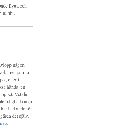
både flytta och
ur, tihi.
t avlopp någon
t kök med jämna
t, eller i
kså hända; en
vloppet. Vet du
e tidigt att ringa
 har läckande rör
gärda det själv.
are
.