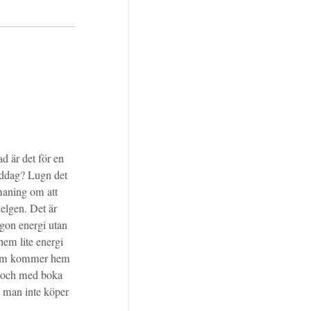
 är det för en
middag? Lugn det
maning om att
elgen. Det är
ågon energi utan
hem lite energi
m kommer hem
l och med boka
t man inte köper