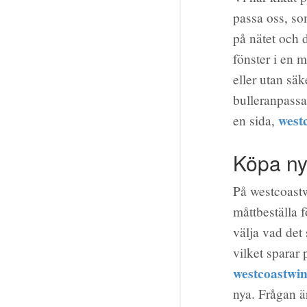
passa oss, so
på nätet och 
fönster i en 
eller utan sä
bulleranpassat
west
en sida,
Köpa ny
På westcoastw
måttbeställa f
välja vad det 
vilket sparar
westcoastwi
nya. Frågan är