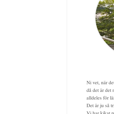
Ni vet, när de
då det är det 
alldeles för l
Det är ju så t
Vi har kikat p