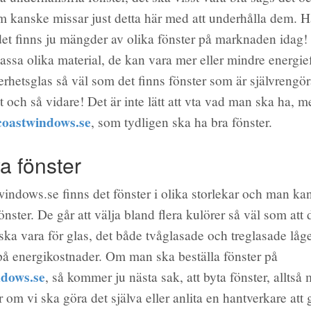
m kanske missar just detta här med att underhålla dem. Ha
det finns ju mängder av olika fönster på marknaden idag!
massa olika material, de kan vara mer eller mindre energie
kerhetsglas så väl som det finns fönster som är självrengö
 och så vidare! Det är inte lätt att vta vad man ska ha, m
coastwindows.se
, som tydligen ska ha bra fönster.
a fönster
indows.se finns det fönster i olika storlekar och man ka
önster. De går att välja bland flera kulörer så väl som att d
ska vara för glas, det både tvåglasade och treglasade låge
 på energikostnader. Om man ska beställa fönster på
ndows.se
, så kommer ju nästa sak, att byta fönster, alltså
 om vi ska göra det själva eller anlita en hantverkare att 