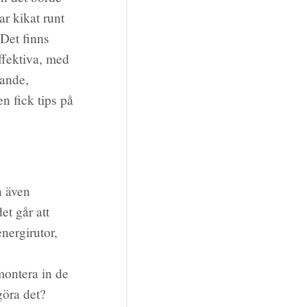
r kikat runt
 Det finns
ffektiva, med
rande,
en fick tips på
n även
et går att
nergirutor,
 montera in de
göra det?