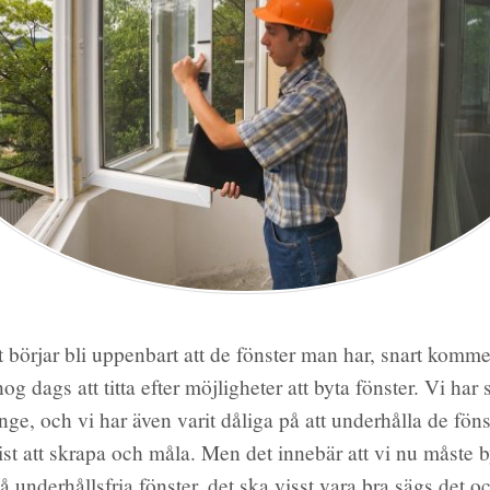
t börjar bli uppenbart att de fönster man har, snart kommer a
nog dags att titta efter möjligheter att byta fönster. Vi har 
änge, och vi har även varit dåliga på att underhålla de föns
rist att skrapa och måla. Men det innebär att vi nu måste b
å underhållsfria fönster, det ska visst vara bra sägs det o