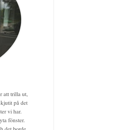
tt trilla ut,
skjutit på det
ter vi har.
yta fönster.
ch det borde