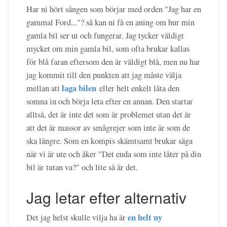
Har ni hört sången som börjar med orden "Jag har en
gammal Ford..."? så kan ni få en aning om hur min
gamla bil ser ut och fungerar. Jag tycker väldigt
mycket om min gamla bil, som ofta brukar kallas
för blå faran eftersom den är väldigt blå, men nu har
jag kommit till den punkten att jag måste välja
laga bilen
mellan att
eller helt enkelt låta den
somna in och börja leta efter en annan. Den startar
alltså, det är inte det som är problemet utan det är
att det är massor av smågrejer som inte är som de
ska längre. Som en kompis skämtsamt brukar säga
när vi är ute och åker "Det enda som inte låter på din
bil är tutan va?" och lite så är det.
Jag letar efter alternativ
en helt ny
Det jag helst skulle vilja ha är